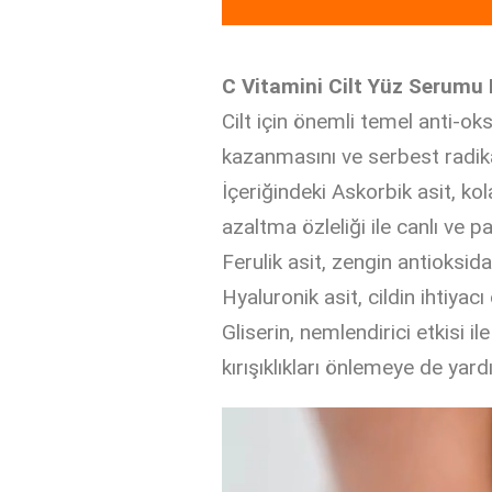
C Vitamini Cilt Yüz Serumu 
Cilt için önemli temel anti-ok
kazanmasını ve serbest radik
İçeriğindeki Askorbik asit, kolaj
azaltma özleliği ile canlı ve 
Ferulik asit, zengin antioksidan
Hyaluronik asit, cildin ihtiyac
Gliserin, nemlendirici etkisi i
kırışıklıkları önlemeye de yard