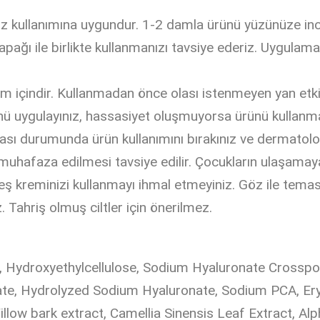
z kullanımına uygundur. 1-2 damla ürünü yüzünüze inc
apağı ile birlikte kullanmanızı tavsiye ederiz. Uygul
ım içindir. Kullanmadan önce olası istenmeyen yan etki
ürünü uygulayınız, hassasiyet oluşmuyorsa ürünü kulla
sı durumunda ürün kullanımını bırakınız ve dermatolo
afaza edilmesi tavsiye edilir. Çocukların ulaşamaya
ş kreminizi kullanmayı ihmal etmeyiniz. Göz ile temas
. Tahriş olmuş ciltler için önerilmez.
n, Hydroxyethylcellulose, Sodium Hyaluronate Crossp
te, Hydrolyzed Sodium Hyaluronate, Sodium PCA, Eryt
llow bark extract, Camellia Sinensis Leaf Extract, Al