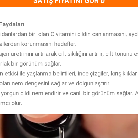
SATIŞ FİYATINI GÖR ₺
Faydaları
sidanlardan biri olan C vitamini cildin canlanmasını, ay
allerden korunmasını hedefler.
en üretimini artırarak cilt sıkılığını artırır, cilt tonunu eş
parlak bir görünüm sağlar.
 etkisi ile yaşlanma belirtileri, ince çizgiler, kırışıklık
ı olan nem dengesini sağlar ve dolgunlaştırır.
le yorgun cildi nemlendirir ve canlı bir görünüm sağlar.
ımcı olur.