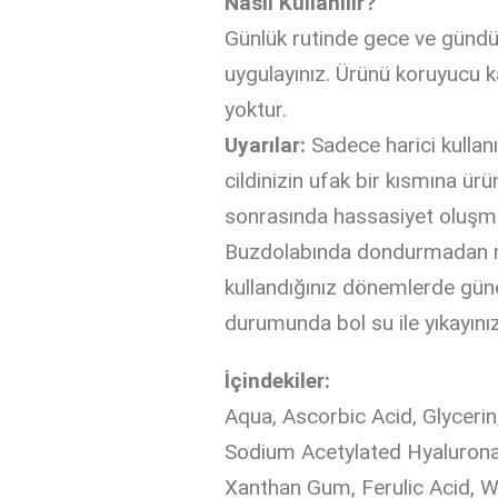
Nasıl Kullanılır?
Günlük rutinde gece ve gündü
uygulayınız. Ürünü koruyucu k
yoktur.
Uyarılar:
Sadece harici kullan
cildinizin ufak bir kısmına 
sonrasında hassasiyet oluşma
Buzdolabında dondurmadan muh
kullandığınız dönemlerde güne
durumunda bol su ile yıkayınız
İçindekiler:
Aqua, Ascorbic Acid, Glyceri
Sodium Acetylated Hyalurona
Xanthan Gum, Ferulic Acid, Wi