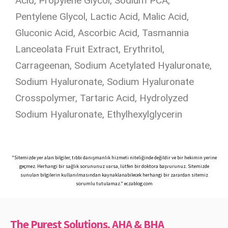
Acid, Propylene Glycol, Sodium PCA,
Pentylene Glycol, Lactic Acid, Malic Acid,
Gluconic Acid, Ascorbic Acid, Tasmannia
Lanceolata Fruit Extract, Erythritol,
Carrageenan, Sodium Acetylated Hyaluronate,
Sodium Hyaluronate, Sodium Hyaluronate
Crosspolymer, Tartaric Acid, Hydrolyzed
Sodium Hyaluronate, Ethylhexylglycerin
"Sitemizde yer alan bilgiler, tıbbi danışmanlık hizmeti niteliğinde değildir ve bir hekimin yerine
geçmez. Herhangi bir sağlık sorununuz varsa, lütfen bir doktora başvurunuz. Sitemizde
sunulan bilgilerin kullanılmasından kaynaklanabilecek herhangi bir zarardan sitemiz
sorumlu tutulamaz." eczablog.com
The Purest Solutions, AHA & BHA