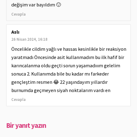
değişim var bayıldım 🙂
Cevapla
Aslı
26 Nisan 2024, 16:18
Öncelikle cildim yağlı ve hassas kesinlikle bir reaksiyon
yaratmadı Öncesinde asit kullanmadım bu ilk hafif bir
karıncalanma oldu geçti sorun yaşamadııım gelelim
sonuca 2. Kullanımda bile bu kadar mı farkeder
gençleştim resmen 😂 22 yaşındayım yıllardır
burnumda geçmeyen siyah noktalarım vardı en
Cevapla
Bir yanıt yazın