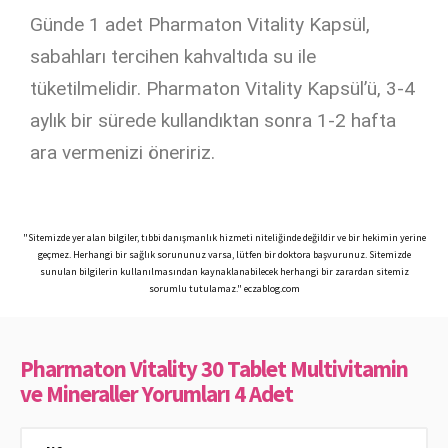
Günde 1 adet Pharmaton Vitality Kapsül,
sabahları tercihen kahvaltıda su ile
tüketilmelidir. Pharmaton Vitality Kapsül’ü, 3-4
aylık bir sürede kullandıktan sonra 1-2 hafta
ara vermenizi öneririz.
"Sitemizde yer alan bilgiler, tıbbi danışmanlık hizmeti niteliğinde değildir ve bir hekimin yerine
geçmez. Herhangi bir sağlık sorununuz varsa, lütfen bir doktora başvurunuz. Sitemizde
sunulan bilgilerin kullanılmasından kaynaklanabilecek herhangi bir zarardan sitemiz
sorumlu tutulamaz." eczablog.com
Pharmaton Vitality 30 Tablet Multivitamin
ve Mineraller Yorumları 4 Adet